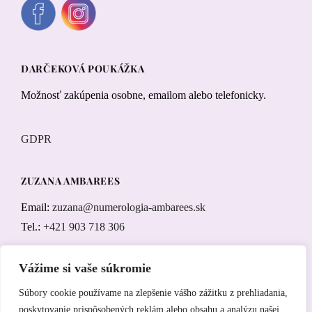
DARČEKOVÁ POUKÁŽKA
Možnosť zakúpenia osobne, emailom alebo telefonicky.
GDPR
ZUZANA AMBAREES
Email:
zuzana@numerologia-ambarees.sk
Tel.:
+421 903 718 306
numerológia online
Vážime si vaše súkromie
Súbory cookie používame na zlepšenie vášho zážitku z prehliadania,
poskytovanie prispôsobených reklám alebo obsahu a analýzu našej