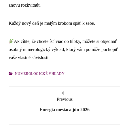
znovu rozkvitnúť.
Každý nový deň je malým krokom späť k sebe.
Ak cítite, že chcete ísť viac do hĺbky, môžete si objednať
osobný numerologický výklad, ktorý vám pomôže pochopiť
vaše vlastné súvislosti.
CATEGORIES
NUMEROLOGICKÉ VHĽADY
Navigácia
Previous
v
Energia mesiaca jún 2026
článku