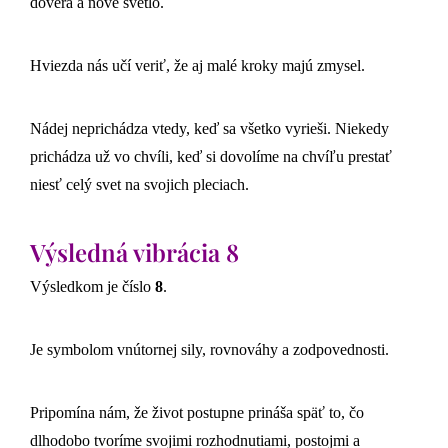
dôvera a nové svetlo.
Hviezda nás učí veriť, že aj malé kroky majú zmysel.
Nádej neprichádza vtedy, keď sa všetko vyrieši. Niekedy
prichádza už vo chvíli, keď si dovolíme na chvíľu prestať
niesť celý svet na svojich pleciach.
Výsledná vibrácia 8
Výsledkom je číslo
8
.
Je symbolom vnútornej sily, rovnováhy a zodpovednosti.
Pripomína nám, že život postupne prináša späť to, čo
dlhodobo tvoríme svojimi rozhodnutiami, postojmi a